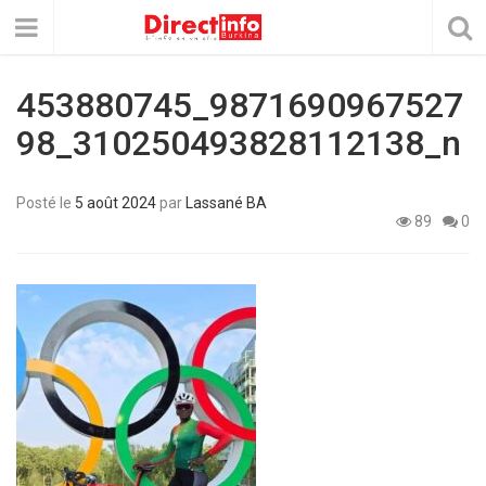
453880745_9871690967527
98_310250493828112138_n
Posté le
5 août 2024
par
Lassané BA
89
0