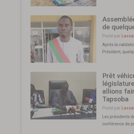
Assemblée 
de quelqu
Posté par
Lassa
Après la validati
Président, quelq
Prêt véhic
législatur
allions fa
Tapsoba
Posté par
Lassa
Les présidents d
conférence de p