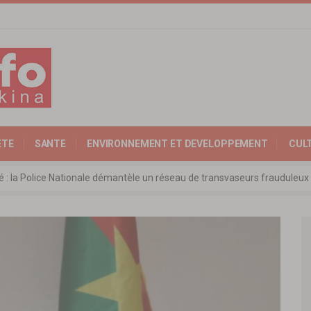
ETE
SANTE
ENVIRONNEMENT ET DEVELOPPEMENT
CUL
ité : la Police Nationale démantèle un réseau de transvaseurs fraudul
 l’Expertise Nationale : Communiqué relatif à l’édition 2025 du catalo
 : l’ambassadeur d’Allemagne échange avec le président de l’institut Far
rkina Faso : la nouvelle loi adoptée à l’unanimité
ra: les ministres chargés du Commerce de l’AES ravivent leurs convict