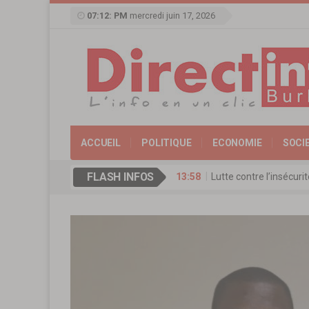
07:12: PM
mercredi juin 17, 2026
ACCUEIL
POLITIQUE
ECONOMIE
SOCI
FLASH INFOS
13:58
Lutte contre l’insécur
17:11
Agence de Promotion de
13:16
Coopération culturelle
13:09
Réserve militaire au Bu
13:07
Mémorial Thomas-Sanka