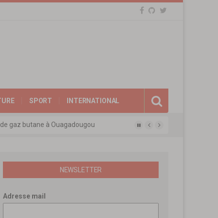
TURE
SPORT
INTERNATIONAL
eux de gaz butane à Ouagadougou
gue des experts agréés de l’APEN
afina
ions révolutionnaires
NEWSLETTER
Adresse mail