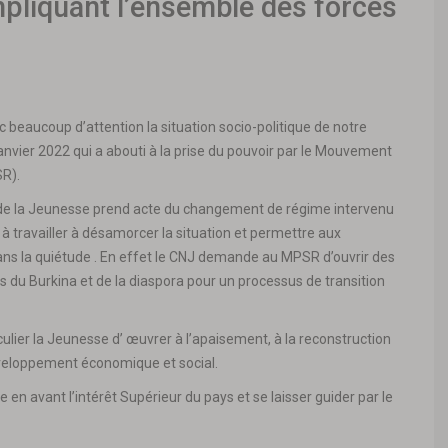
mpliquant l’ensemble des forces
c beaucoup d’attention la situation socio-politique de notre
janvier 2022 qui a abouti à la prise du pouvoir par le Mouvement
SR).
l de la Jeunesse prend acte du changement de régime intervenu
és à travailler à désamorcer la situation et permettre aux
 dans la quiétude . En effet le CNJ demande au MPSR d’ouvrir des
s du Burkina et de la diaspora pour un processus de transition
culier la Jeunesse d’ œuvrer à l’apaisement, à la reconstruction
développement économique et social.
n avant l’intérêt Supérieur du pays et se laisser guider par le