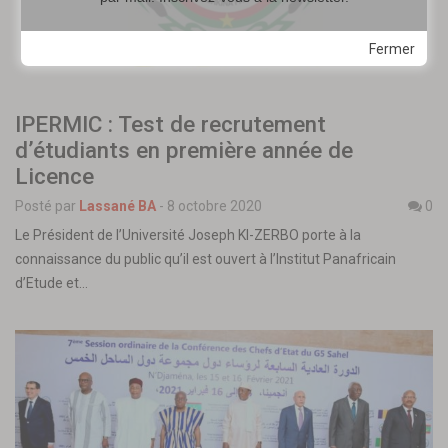
Fermer
IPERMIC : Test de recrutement
d’étudiants en première année de
Licence
Posté par
Lassané BA
-
8 octobre 2020
0
Le Président de l’Université Joseph KI-ZERBO porte à la
connaissance du public qu’il est ouvert à l’Institut Panafricain
d’Etude et…