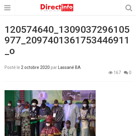
120574640_1309037296105
977_2097401361753446911
_o
Posté le
2 octobre 2020
par
Lassané BA
167
0