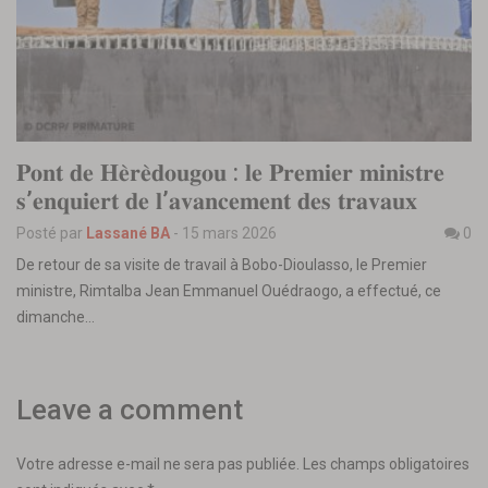
𝐏𝐨𝐧𝐭 𝐝𝐞 𝐇𝐞̀𝐫𝐞̀𝐝𝐨𝐮𝐠𝐨𝐮 : 𝐥𝐞 𝐏𝐫𝐞𝐦𝐢𝐞𝐫 𝐦𝐢𝐧𝐢𝐬𝐭𝐫𝐞
𝐬’𝐞𝐧𝐪𝐮𝐢𝐞𝐫𝐭 𝐝𝐞 𝐥’𝐚𝐯𝐚𝐧𝐜𝐞𝐦𝐞𝐧𝐭 𝐝𝐞𝐬 𝐭𝐫𝐚𝐯𝐚𝐮𝐱
Posté par
Lassané BA
-
15 mars 2026
0
‎De retour de sa visite de travail à Bobo-Dioulasso, le Premier
ministre, Rimtalba Jean Emmanuel Ouédraogo, a effectué, ce
dimanche…
Leave a comment
Votre adresse e-mail ne sera pas publiée.
Les champs obligatoires