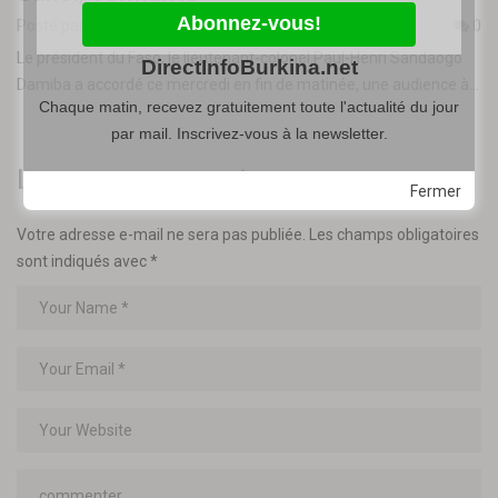
Posté par
Lassané BA
-
2 mars 2022
0
Le président du Faso, le lieutenant-colonel Paul-Henri Sandaogo
DirectInfoBurkina.net
Damiba a accordé ce mercredi en fin de matinée, une audience à…
Chaque matin, recevez gratuitement toute l'actualité du jour
par mail. Inscrivez-vous à la newsletter.
Leave a comment
Fermer
Votre adresse e-mail ne sera pas publiée.
Les champs obligatoires
sont indiqués avec
*