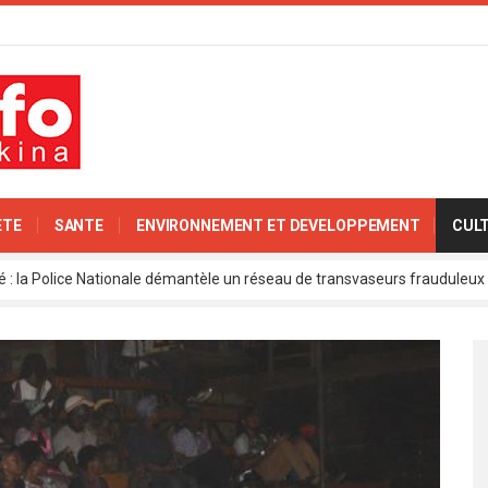
ETE
SANTE
ENVIRONNEMENT ET DEVELOPPEMENT
CUL
ité : la Police Nationale démantèle un réseau de transvaseurs fraudul
 l’Expertise Nationale : Communiqué relatif à l’édition 2025 du catalo
 : l’ambassadeur d’Allemagne échange avec le président de l’institut Far
rkina Faso : la nouvelle loi adoptée à l’unanimité
ra: les ministres chargés du Commerce de l’AES ravivent leurs convict