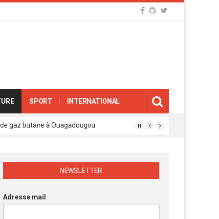
TURE
SPORT
INTERNATIONAL
eux de gaz butane à Ouagadougou
gue des experts agréés de l’APEN
afina
ions révolutionnaires
NEWSLETTER
Adresse mail