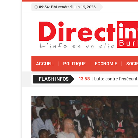
09:54: PM
vendredi juin 19, 2026
ACCUEIL
POLITIQUE
ECONOMIE
SOCI
FLASH INFOS
13:58
Lutte contre l’insécur
17:11
Agence de Promotion de
13:16
Coopération culturelle
13:09
Réserve militaire au Bu
13:07
Mémorial Thomas-Sanka